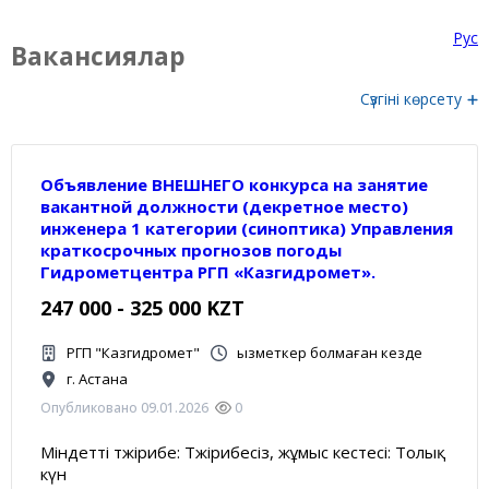
Рус
Вакансиялар
Сүзгіні көрсету
Объявление ВНЕШНЕГО конкурса на занятие
вакантной должности (декретное место)
инженера 1 категории (синоптика) Управления
краткосрочных прогнозов погоды
Гидрометцентра РГП «Казгидромет».
247 000 - 325 000 KZT
РГП "Казгидромет"
Қызметкер болмаған кезде
г. Астана
Опубликовано 09.01.2026
0
Міндетті тәжірибе: Тәжірибесіз, жұмыс кестесі: Толық
күн