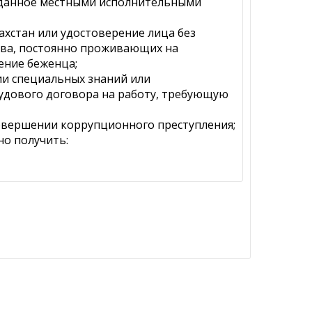
ыданное местными исполнительными
ахстан или удостоверение лица без
ства, постоянно проживающих на
ение беженца;
ии специальных знаний или
удового договора на работу, требующую
 совершении коррупционного преступления;
о получить: