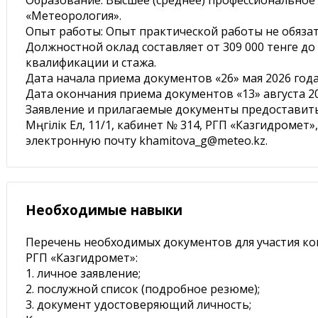
Образование: Высшее (среднее) профессиональное
«Метеорология».
Опыт работы: Опыт практической работы не обязат
Должностной оклад составляет от 309 000 тенге до 
квалификации и стажа.
Дата начала приема документов «26» мая 2026 год
Дата окончания приема документов «13» августа 20
Заявление и прилагаемые документы предоставить 
Мәңгілік Ел, 11/1, кабинет № 314, РГП «Казгидромет»,
электронную почту khamitova_g@meteo.kz.
Необходимые навыки
Перечень необходимых документов для участия ко
РГП «Казгидромет»:
1. личное заявление;
2. послужной список (подробное резюме);
3. документ удостоверяющий личность;